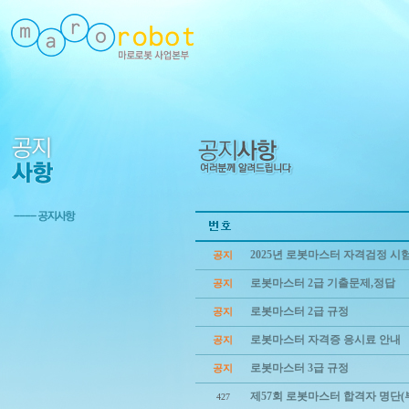
2025년 로봇마스터 자격검정 시
공지
로봇마스터 2급 기출문제,정답
공지
로봇마스터 2급 규정
공지
로봇마스터 자격증 응시료 안내
공지
로봇마스터 3급 규정
공지
제57회 로봇마스터 합격자 명단(
427