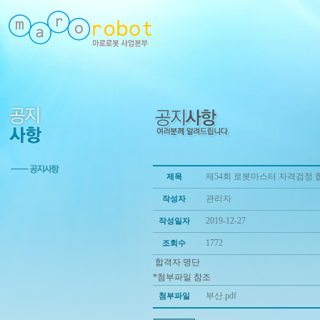
제54회 로봇마스터 자격검정 
제목
관리자
작성자
2019-12-27
작성일자
1772
조회수
합격자 명단
*첨부파일 참조
부산.pdf
첨부파일