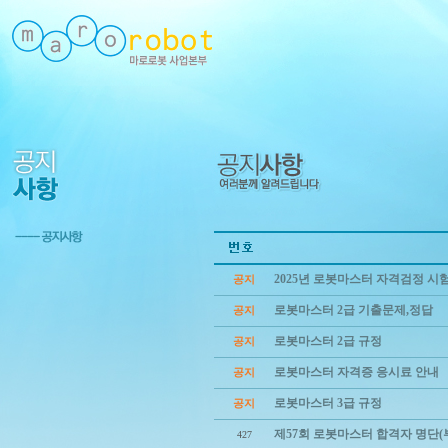
2025년 로봇마스터 자격검정 시
공지
로봇마스터 2급 기출문제,정답
공지
로봇마스터 2급 규정
공지
로봇마스터 자격증 응시료 안내
공지
로봇마스터 3급 규정
공지
제57회 로봇마스터 합격자 명단(
427