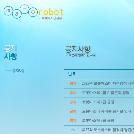
2025년 로봇마스터 자격검정 시
공지
로봇마스터 2급 기출문제,정답
공지
로봇마스터 2급 규정
공지
로봇마스터 자격증 응시료 안내
공지
로봇마스터 3급 규정
공지
제57회 로봇마스터 합격자 명단(
427